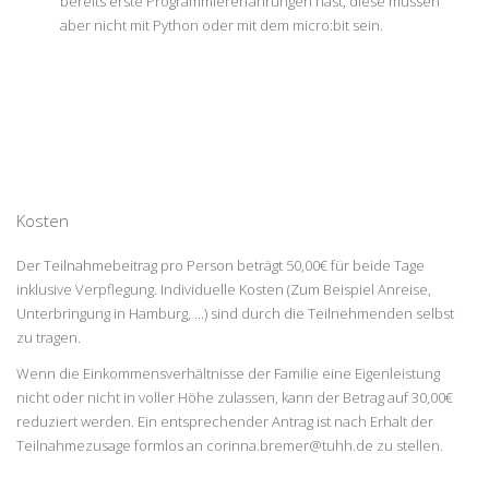
bereits erste Programmiererfahrungen hast, diese müssen
aber nicht mit Python oder mit dem micro:bit sein.
Kosten
Der Teilnahmebeitrag pro Person beträgt 50,00€ für beide Tage
inklusive Verpflegung. Individuelle Kosten (Zum Beispiel Anreise,
Unterbringung in Hamburg, ...) sind durch die Teilnehmenden selbst
zu tragen.
Wenn die Einkommensverhältnisse der Familie eine Eigenleistung
nicht oder nicht in voller Höhe zulassen, kann der Betrag auf 30,00€
reduziert werden. Ein entsprechender Antrag ist nach Erhalt der
Teilnahmezusage formlos an
corinna.bremer@tuhh.de
zu stellen.