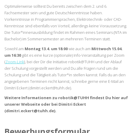
Optimalerweise solltest Du bereits zwischen dem 2. und 6.
Fachsemester sein und gute Deutschkenntnisse haben.
Vorkenntnisse in Programmiersprachen, Elektrotechnik- oder CAD-
Kenntnisse sind ebenfalls von Vorteil, allerdings keine Voraussetzung.
Die Tutor*innenausbildung findet im Rahmen eines Seminars (NTA im
Bachelor) im Sommersemester an mehreren Terminen statt.
Sowohl am
Montag 13.4. um 18:00
wie auch am
Mittwoch 15.04.
um 16:30
gibt es eine kurze (optionale) Info-Veranstaltung per Zoom
(
Zoom-Link
), bei der Dir die Initiative robotik@TUHH und der Ablauf
der Schulung vorgestellt werden und Du alle Fragen rund um die
Schulung und die Tätigkeit als Tutor*in stellen kannst. Falls du an den
angegebenen Terminen nicht kannst, schreibe gerne eine E-Mail an
Dimitri Eckert (
dimitri.eckert@tuhh.de
).
Weitere Informationen zu robotik@TUHH findest Du hier auf
unserer Webseite oder bei Dimitri Eckert
(
dimitri.eckert@tuhh.de
).
Bewerbungsformular