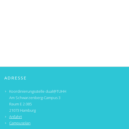
ADRESSE
Koordinierungsstelle dual@TUHH
Am Schwarzenberg-Campus 3
Raum E 2.085
21073 Hamburg
Anfahrt
Campusplan