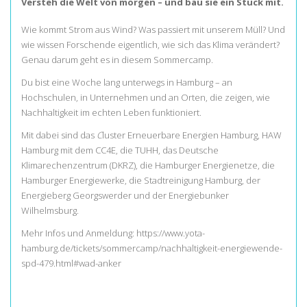
Versteh die Welt von morgen – und bau sie ein Stück mit.
Wie kommt Strom aus Wind? Was passiert mit unserem Müll? Und
wie wissen Forschende eigentlich, wie sich das Klima verändert?
Genau darum geht es in diesem Sommercamp.
Du bist eine Woche lang unterwegs in Hamburg – an
Hochschulen, in Unternehmen und an Orten, die zeigen, wie
Nachhaltigkeit im echten Leben funktioniert.
Mit dabei sind das
C
luster Erneuerbare Energien Hamburg,
HAW
Hamburg mit dem CC4E, die TUHH, das Deutsche
Klimarechenzentrum (DKRZ), die Hamburger Energienetze, die
Hamburger Energiewerke, die Stadtreinigung Hamburg, der
Energieberg Georgswerder und der Energiebunker
Wilhelmsburg.
Mehr Infos und Anmeldung: https://www.yota-
hamburg.de/tickets/sommercamp/nachhaltigkeit-energiewende-
spd-479.html#wad-anker