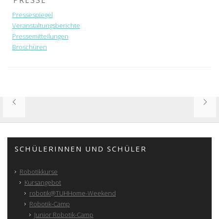
PRESSE
Pressespiegel
Veranstaltungsberichte
Pressemitteilungen
Broschüren
SCHÜLERINNEN UND SCHÜLER
Robotikkurse
Kursangebot
robotik@TUHHome-Weekend
Robotik-Camp
Junior Robotik-Camp