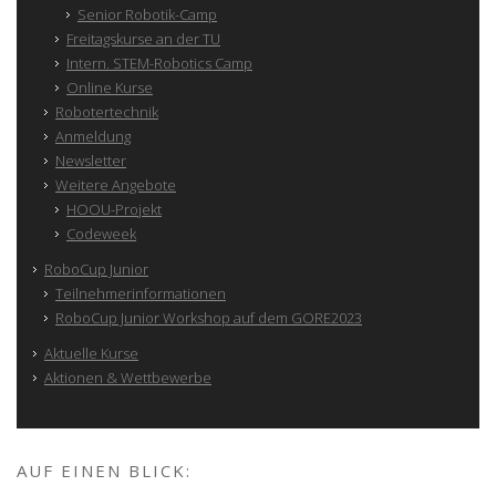
Senior Robotik-Camp
Freitagskurse an der TU
Intern. STEM-Robotics Camp
Online Kurse
Robotertechnik
Anmeldung
Newsletter
Weitere Angebote
HOOU-Projekt
Codeweek
RoboCup Junior
Teilnehmerinformationen
RoboCup Junior Workshop auf dem GORE2023
Aktuelle Kurse
Aktionen & Wettbewerbe
AUF EINEN BLICK: