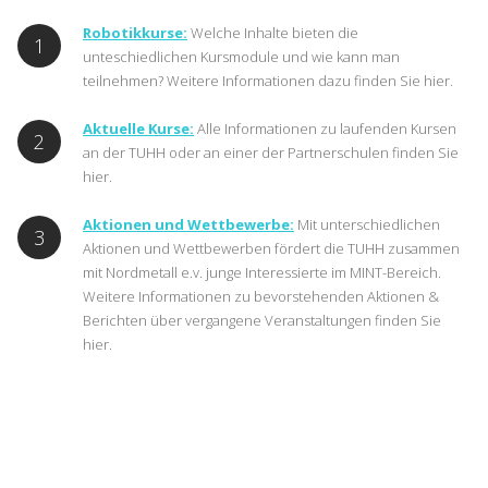
Robotikkurse:
Welche Inhalte bieten die
1
unteschiedlichen Kursmodule und wie kann man
teilnehmen? Weitere Informationen dazu finden Sie hier.
Aktuelle Kurse:
Alle Informationen zu laufenden Kursen
2
an der TUHH oder an einer der Partnerschulen finden Sie
hier.
Aktionen und Wettbewerbe:
Mit unterschiedlichen
3
Aktionen und Wettbewerben fördert die TUHH zusammen
mit Nordmetall e.v. junge Interessierte im MINT-Bereich.
Weitere Informationen zu bevorstehenden Aktionen &
Berichten über vergangene Veranstaltungen finden Sie
hier.